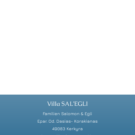
Villa SAL’EGLI
Familien Salomon & Egli
Epar. Od. Dasias- Korakianas
49083 Kerkyra